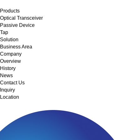
메뉴 바로가기
본문 바로가기
Products
Optical Transceiver
Passive Device
Tap
Solution
Business Area
Company
Overview
History
News
Contact Us
Inquiry
Location